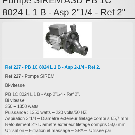
Pompe SIREM ASD PB 1C
Pièces détachées
8024 L 1 B - Asp 2"1/4 - Ref 2"
Pompes Piscine
Pour l'entretien
F.A.Q
Contact
.
Ref 227 - PB 1C 8024 L 1 B - Asp 2-1/4 - Ref 2.
:
Ref 227
- Pompe SIREM
Bi-vitesse
PB 1C 8024 L 1 B - Asp 2"1/4 - Ref 2".
Bi vitesse.
350 – 1350 watts
Puissance : 1350 watts – 220 volts/50 HZ
Aspiration 2’’1/4 – Diamètre extérieur filetage compris 65,7 mm
Refoulement 2’’- Diamètre extérieur filetage compris 59,6 mm
Utilisation – Filtration et massage – SPA – Utilisée par