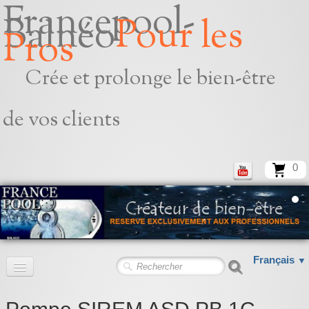
Francepool-
Balnéo
Pour les
Pros
Crée et prolonge le bien-être
de vos clients
0
Français
▼
Accueil